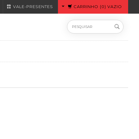
VALE-PRESENTES
CARRINHO
(
0
) VAZIO